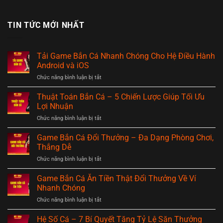
TIN TỨC MỚI NHẤT
Tải Game Bắn Cá Nhanh Chóng Cho Hệ Điều Hành
Android và iOS
Chức năng bình luận bị tắt
ở
Tải
Game
Thuật Toán Bắn Cá – 5 Chiến Lược Giúp Tối Ưu
Bắn
Lợi Nhuận
Cá
Chức năng bình luận bị tắt
ở
Nhanh
Thuật
Chóng
Toán
Game Bắn Cá Đổi Thưởng – Đa Dạng Phòng Chơi,
Cho
Bắn
Hệ
Thắng Dễ
Cá
Điều
Chức năng bình luận bị tắt
ở
–
Hành
Game
5
Android
Bắn
Game Bắn Cá Ăn Tiền Thật Đổi Thưởng Về Ví
Chiến
và
Cá
Lược
Nhanh Chóng
iOS
Đổi
Giúp
Chức năng bình luận bị tắt
ở
Thưởng
Tối
Game
–
Ưu
Bắn
Hệ Số Cá – 7 Bí Quyết Tăng Tỷ Lệ Săn Thưởng
Đa
Lợi