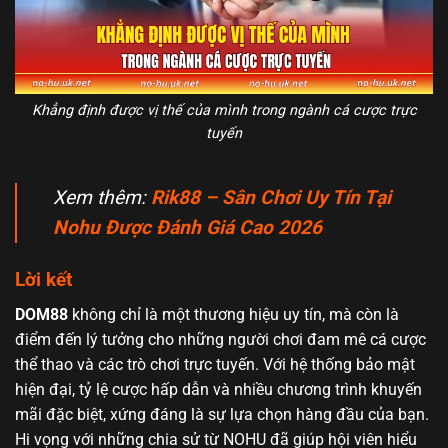
Khẳng định được vị thế của mình trong ngành cá cược trực
tuyến
Xem thêm:
Rik88 – Sân Chơi Uy Tín Tại
Nohu Được Đánh Giá Cao 2026
Lời kết
DOM88
không chỉ là một thương hiệu uy tín, mà còn là
điểm đến lý tưởng cho những người chơi đam mê cá cược
thể thao và các trò chơi trực tuyến. Với hệ thống bảo mật
hiện đại, tỷ lệ cược hấp dẫn và nhiều chương trình khuyến
mãi đặc biệt, xứng đáng là sự lựa chọn hàng đầu của bạn.
Hi vọng với những chia sử từ NOHU đã giúp hội viên hiểu