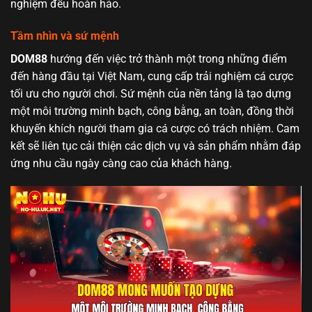
nghiệm đều hoàn hảo.
Tầm nhìn và sứ mệnh
DOM88
hướng đến việc trở thành một trong những điểm
đến hàng đầu tại Việt Nam, cung cấp trải nghiệm cá cược
tối ưu cho người chơi. Sứ mệnh của nền tảng là tạo dựng
một môi trường minh bạch, công bằng, an toàn, đồng thời
khuyến khích người tham gia cá cược có trách nhiệm. Cam
kết sẽ liên tục cải thiện các dịch vụ và sản phẩm nhằm đáp
ứng nhu cầu ngày càng cao của khách hàng.