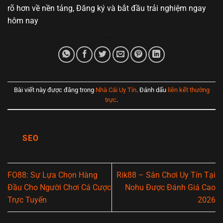
rõ hơn về nền tảng, Đăng ký và bắt đầu trải nghiệm ngay
hôm nay
Bài viết này được đăng trong
Nhà Cái Uy Tín
. Đánh dấu
liên kết thường
trực
.
SEO
FO88: Sự Lựa Chọn Hàng
Rik88 – Sân Chơi Uy Tín Tại
Đầu Cho Người Chơi Cá Cược
Nohu Được Đánh Giá Cao
Trực Tuyến
2026