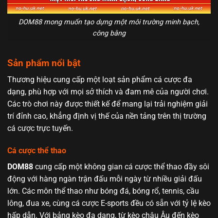
DOM88 mong muốn tạo dựng một môi trường minh bạch,
công bằng
Sản phẩm nổi bật
Thương hiệu cung cấp một loạt sản phẩm cá cược đa
dạng, phù hợp với mọi sở thích và đam mê của người chơi.
Các trò chơi này được thiết kế để mang lại trải nghiệm giải
trí đỉnh cao, khẳng định vị thế của nền tảng trên thị trường
cá cược trực tuyến.
Cá cược thể thao
DOM88
cung cấp một không gian cá cược thể thao đầy sôi
động với hàng ngàn trận đấu mỗi ngày từ nhiều giải đấu
lớn. Các môn thể thao như bóng đá, bóng rổ, tennis, cầu
lông, đua xe, cùng cá cược E-sports đều có sẵn với tỷ lệ kèo
hấp dẫn. Với bảng kèo đa dạng, từ kèo châu Âu đến kèo