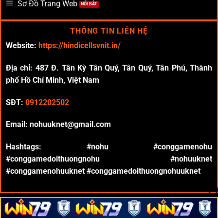
Sơ Đồ Trang Web
THÔNG TIN LIÊN HỆ
Website:
https://hindicellsvnit.in/
Địa chỉ: 487 Đ. Tân Kỳ Tân Quý, Tân Quý, Tân Phú, Thành
phố Hồ Chí Minh, Việt Nam
SĐT:
0912202502
Email:
nohuuknet@gmail.com
Hashtags: #nohu #conggamenohu
#conggamedoithuongnohu #nohuuknet
#conggamenohuuknet #conggamedoithuongnohuuknet