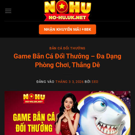
Bỏ
qua
nội
dung
NHẬN KHUYẾN MÃI +88K
BẮN CÁ ĐỔI THƯỞNG
Game Bắn Cá Đổi Thưởng – Đa Dạng
Phòng Chơi, Thắng Dễ
ĐĂNG VÀO
THÁNG 3 3, 2026
BỞI
SEO