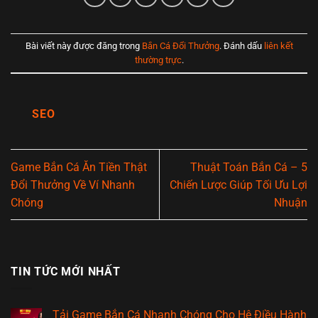
Bài viết này được đăng trong
Bắn Cá Đổi Thưởng
. Đánh dấu
liên kết
thường trực
.
SEO
Game Bắn Cá Ăn Tiền Thật
Thuật Toán Bắn Cá – 5
Đổi Thưởng Về Ví Nhanh
Chiến Lược Giúp Tối Ưu Lợi
Chóng
Nhuận
TIN TỨC MỚI NHẤT
Tải Game Bắn Cá Nhanh Chóng Cho Hệ Điều Hành