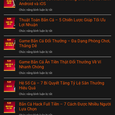
Android và iOS
Chức năng bình luận bị tắt
ở
Tải
Game
Thuật Toán Bắn Cá – 5 Chiến Lược Giúp Tối Ưu
Bắn
Lợi Nhuận
Cá
Chức năng bình luận bị tắt
ở
Nhanh
Thuật
Chóng
Toán
Game Bắn Cá Đổi Thưởng – Đa Dạng Phòng Chơi,
Cho
Bắn
Hệ
Thắng Dễ
Cá
Điều
Chức năng bình luận bị tắt
ở
–
Hành
Game
5
Android
Bắn
Game Bắn Cá Ăn Tiền Thật Đổi Thưởng Về Ví
Chiến
và
Cá
Lược
Nhanh Chóng
iOS
Đổi
Giúp
Chức năng bình luận bị tắt
ở
Thưởng
Tối
Game
–
Ưu
Bắn
Hệ Số Cá – 7 Bí Quyết Tăng Tỷ Lệ Săn Thưởng
Đa
Lợi
Cá
Dạng
Hiệu Quả
Nhuận
Ăn
Phòng
Chức năng bình luận bị tắt
ở
Tiền
Chơi,
Hệ
Thật
Thắng
Số
Bắn Cá Hack Full Tiền – 7 Cách Được Nhiều Người
Đổi
Dễ
Cá
Thưởng
Lựa Chọn
–
Về