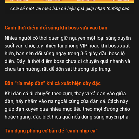
Chia sẻ một vài mẹo bắn cá hiệu quả giúp nhận thưởng cao
Canh thời điểm đổi súng khi boss vừa vào bàn
Nhiều người có thói quen giữ nguyên một loại súng xuyên
suốt ván chơi, tuy nhiên tại phòng VIP hoặc khi boss xuất
hiện, bạn nên đổi súng ngay trong 3-5 giây đầu boss lộ
diện. Đây là thời điểm boss chưa di chuyển quá nhanh và
chưa tản hướng, rất dễ dồn sát thương tập trung.
Bắn “rỉa mép đàn” khi cá xuất hiện dày đặc
Khi đàn cá di chuyển theo cụm, thay vì xả đạn vào giữa
đàn, hãy nhắm vào rìa ngoài cùng của đàn cá. Cách này
giúp đạn xuyên qua nhiều mục tiêu theo một đường chéo
hoặc ngang, đặc biệt hiệu quả nếu dùng súng xuyên phá.
Tận dụng phòng cơ bản để “canh nhịp cá”