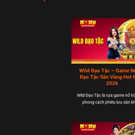
Wild Đạo Tặc – Game N
Đạo Tặc Săn Vàng Hot 
2026
Wild Đạo Tặc là tựa game nổ 
phong cách phiêu lưu săn kh