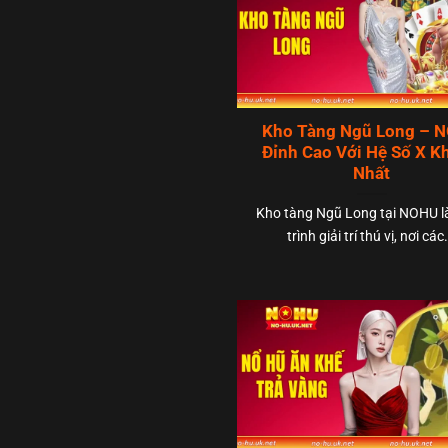
Kho Tàng Ngũ Long – 
Đỉnh Cao Với Hệ Số X K
Nhất
Kho tàng Ngũ Long tại NOHU l
trình giải trí thú vị, nơi các.