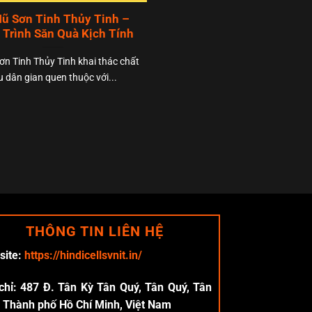
ũ Sơn Tinh Thủy Tinh –
 Trình Săn Quà Kịch Tính
ơn Tinh Thủy Tinh khai thác chất
ệu dân gian quen thuộc với...
THÔNG TIN LIÊN HỆ
site:
https://hindicellsvnit.in/
chỉ: 487 Đ. Tân Kỳ Tân Quý, Tân Quý, Tân
 Thành phố Hồ Chí Minh, Việt Nam