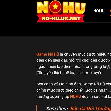
Bỏ
qua
NOHU
nội
dung
Game Nổ Hũ
là chuyên mục được nhiều ng
điển đến hiện đại, mỗi trò chơi đều được x
ngẫu nhiên tạo điểm nhấn trong từng lượt 
đồng yêu thích thể loại slot trực tuyến.
Bên cạnh yếu tố hình ảnh, Game Nổ Hũ còn 
chỉnh mức cược theo chiến lược cá nhân. C
thường xuyên giúp
NOHU
duy trì sức hút 
Xem thêm:
Bắn Cá Đổi Thưởn