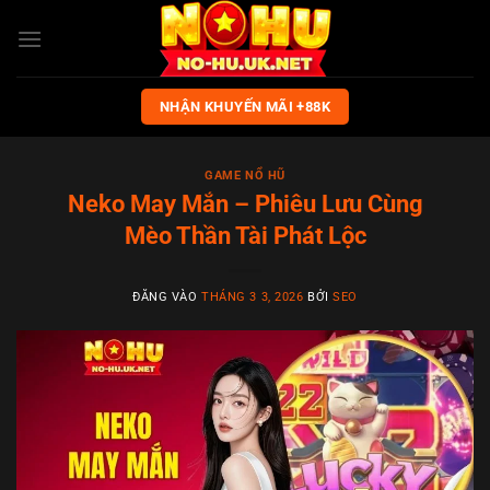
Bỏ
qua
nội
dung
NHẬN KHUYẾN MÃI +88K
GAME NỔ HŨ
Neko May Mắn – Phiêu Lưu Cùng
Mèo Thần Tài Phát Lộc
ĐĂNG VÀO
THÁNG 3 3, 2026
BỞI
SEO