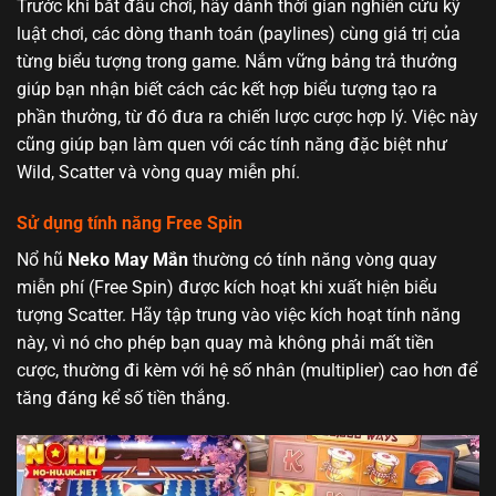
Trước khi bắt đầu chơi, hãy dành thời gian nghiên cứu kỹ
luật chơi, các dòng thanh toán (paylines) cùng giá trị của
từng biểu tượng trong game. Nắm vững bảng trả thưởng
giúp bạn nhận biết cách các kết hợp biểu tượng tạo ra
phần thưởng, từ đó đưa ra chiến lược cược hợp lý. Việc này
cũng giúp bạn làm quen với các tính năng đặc biệt như
Wild, Scatter và vòng quay miễn phí.
Sử dụng tính năng Free Spin
Nổ hũ
Neko May Mắn
thường có tính năng vòng quay
miễn phí (Free Spin) được kích hoạt khi xuất hiện biểu
tượng Scatter. Hãy tập trung vào việc kích hoạt tính năng
này, vì nó cho phép bạn quay mà không phải mất tiền
cược, thường đi kèm với hệ số nhân (multiplier) cao hơn để
tăng đáng kể số tiền thắng.