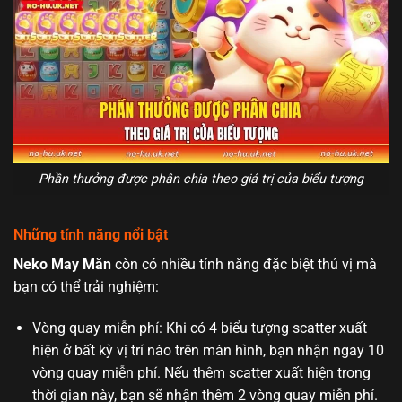
Phần thưởng được phân chia theo giá trị của biểu tượng
Những tính năng nổi bật
Neko May Mắn
còn có nhiều tính năng đặc biệt thú vị mà
bạn có thể trải nghiệm:
Vòng quay miễn phí: Khi có 4 biểu tượng scatter xuất
hiện ở bất kỳ vị trí nào trên màn hình, bạn nhận ngay 10
vòng quay miễn phí. Nếu thêm scatter xuất hiện trong
thời gian này, bạn sẽ nhận thêm 2 vòng quay miễn phí.