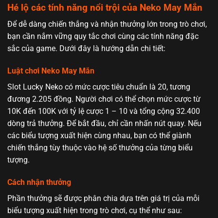
Hé lộ các tính năng nổi trội của Neko May Mắn
Để dễ dàng chiến thắng và nhận thưởng lớn trong trò chơi,
bạn cần nắm vững quy tắc chơi cùng các tính năng đặc
sắc của game. Dưới đây là hướng dẫn chi tiết:
Luật chơi Neko May Mắn
Slot Lucky Neko có mức cược tiêu chuẩn là 20, tương
đương 2.205 đồng. Người chơi có thể chọn mức cược từ
10K đến 100K với tỷ lệ cược 1 – 10 và tổng cộng 32.400
dòng trả thưởng. Để bắt đầu, chỉ cần nhấn nút quay. Nếu
các biểu tượng xuất hiện cùng nhau, bạn có thể giành
chiến thắng tùy thuộc vào hệ số thưởng của từng biểu
tượng.
Cách nhận thưởng
Phần thưởng sẽ được phân chia dựa trên giá trị của mỗi
biểu tượng xuất hiện trong trò chơi, cụ thể như sau: