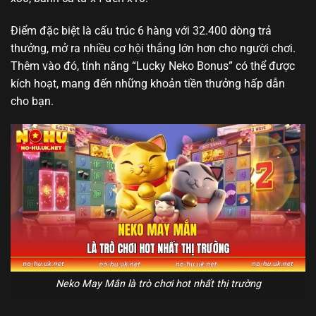
Điểm đặc biệt là cấu trúc 6 hàng với 32.400 dòng trả
thưởng, mở ra nhiều cơ hội thắng lớn hơn cho người chơi.
Thêm vào đó, tính năng “Lucky Neko Bonus” có thể được
kích hoạt, mang đến những khoản tiền thưởng hấp dẫn
cho bạn.
Neko May Mắn là trò chơi hot nhất thị trường