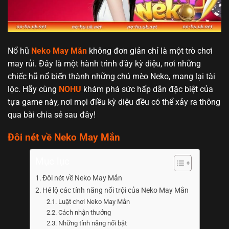
Nổ hũ
Neko May Mắn
không đơn giản chỉ là một trò chơi
may rủi. Đây là một hành trình đầy kỳ diệu, nơi những
chiếc hũ nổ biến thành những chú mèo Neko, mang lại tài
lộc. Hãy cùng
NOHU
khám phá sức hấp dẫn đặc biệt của
tựa game này, nơi mọi điều kỳ diệu đều có thể xảy ra thông
qua bài chia sẻ sau đây!
Đôi nét về Neko May Mắn
Mục lục
Đôi nét về Neko May Mắn
Hé lộ các tính năng nổi trội của Neko May Mắn
Luật chơi Neko May Mắn
Cách nhận thưởng
Những tính năng nổi bật