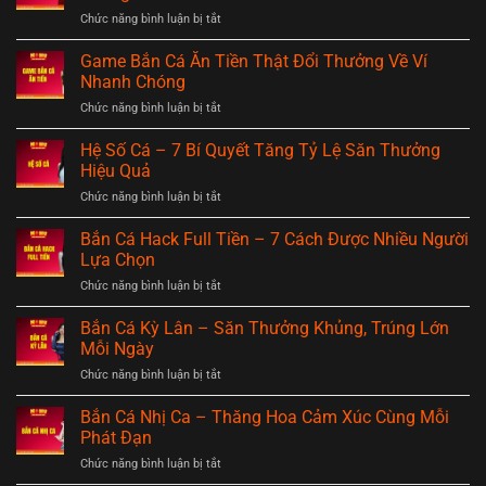
Cá
Điều
Chức năng bình luận bị tắt
ở
–
Hành
Game
5
Android
Bắn
Game Bắn Cá Ăn Tiền Thật Đổi Thưởng Về Ví
Chiến
và
Cá
Lược
Nhanh Chóng
iOS
Đổi
Giúp
Chức năng bình luận bị tắt
ở
Thưởng
Tối
Game
–
Ưu
Bắn
Hệ Số Cá – 7 Bí Quyết Tăng Tỷ Lệ Săn Thưởng
Đa
Lợi
Cá
Dạng
Hiệu Quả
Nhuận
Ăn
Phòng
Chức năng bình luận bị tắt
ở
Tiền
Chơi,
Hệ
Thật
Thắng
Số
Bắn Cá Hack Full Tiền – 7 Cách Được Nhiều Người
Đổi
Dễ
Cá
Thưởng
Lựa Chọn
–
Về
Chức năng bình luận bị tắt
ở
7
Ví
Bắn
Bí
Nhanh
Cá
Bắn Cá Kỳ Lân – Săn Thưởng Khủng, Trúng Lớn
Quyết
Chóng
Hack
Tăng
Mỗi Ngày
Full
Tỷ
Chức năng bình luận bị tắt
ở
Tiền
Lệ
Bắn
–
Săn
Cá
Bắn Cá Nhị Ca – Thăng Hoa Cảm Xúc Cùng Mỗi
7
Thưởng
Kỳ
Cách
Phát Đạn
Hiệu
Lân
Được
Quả
Chức năng bình luận bị tắt
ở
–
Nhiều
Bắn
Săn