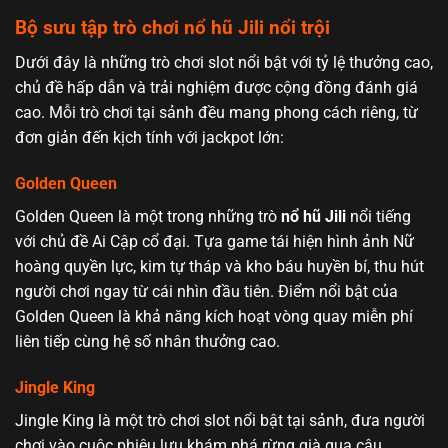
Bộ sưu tập trò chơi nổ hũ Jili nổi trội
Dưới đây là những trò chơi slot nổi bật với tỷ lệ thưởng cao,
chủ đề hấp dẫn và trải nghiệm được cộng đồng đánh giá
cao. Mỗi trò chơi tại sảnh đều mang phong cách riêng, từ
đơn giản đến kịch tính với jackpot lớn:
Golden Queen
Golden Queen là một trong những trò
nổ hũ Jili
nổi tiếng
với chủ đề Ai Cập cổ đại. Tựa game tái hiện hình ảnh Nữ
hoàng quyền lực, kim tự tháp và kho báu huyền bí, thu hút
người chơi ngay từ cái nhìn đầu tiên. Điểm nổi bật của
Golden Queen là khả năng kích hoạt vòng quay miễn phí
liên tiếp cùng hệ số nhân thưởng cao.
Jingle King
Jingle King là một trò chơi slot nổi bật tại sảnh, đưa người
chơi vào cuộc phiêu lưu khám phá rừng già qua câu