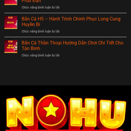
Phát Đạn
Hiệu
Lân
Được
Quả
Chức năng bình luận bị tắt
ở
–
Nhiều
Bắn
Săn
Người
Cá
Bắn Cá H5 – Hành Trình Chinh Phục Long Cung
Thưởng
Lựa
Nhị
Khủng,
Huyền Bí
Chọn
Ca
Trúng
Chức năng bình luận bị tắt
ở
–
Lớn
Bắn
Thăng
Mỗi
Cá
Bắn Cá Thần Thoại Hướng Dẫn Chơi Chi Tiết Cho
Hoa
Ngày
H5
Cảm
Tân Binh
–
Xúc
Chức năng bình luận bị tắt
ở
Hành
Cùng
Bắn
Trình
Mỗi
Cá
Chinh
Phát
Thần
Phục
Đạn
Thoại
Long
Hướng
Cung
Dẫn
Huyền
Chơi
Bí
Chi
Tiết
Cho
Tân
Binh