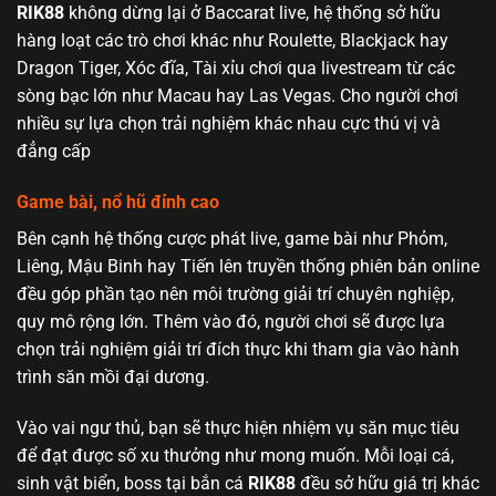
RIK88
không dừng lại ở Baccarat live, hệ thống sở hữu
hàng loạt các trò chơi khác như Roulette, Blackjack hay
Dragon Tiger, Xóc đĩa, Tài xỉu chơi qua livestream từ các
sòng bạc lớn như Macau hay Las Vegas. Cho người chơi
nhiều sự lựa chọn trải nghiệm khác nhau cực thú vị và
đẳng cấp
Game bài, nổ hũ đỉnh cao
Bên cạnh hệ thống cược phát live, game bài như Phỏm,
Liêng, Mậu Binh hay Tiến lên truyền thống phiên bản online
đều góp phần tạo nên môi trường giải trí chuyên nghiệp,
quy mô rộng lớn. Thêm vào đó, người chơi sẽ được lựa
chọn trải nghiệm giải trí đích thực khi tham gia vào hành
trình săn mồi đại dương.
Vào vai ngư thủ, bạn sẽ thực hiện nhiệm vụ săn mục tiêu
để đạt được số xu thưởng như mong muốn. Mỗi loại cá,
sinh vật biển, boss tại bắn cá
RIK88
đều sở hữu giá trị khác