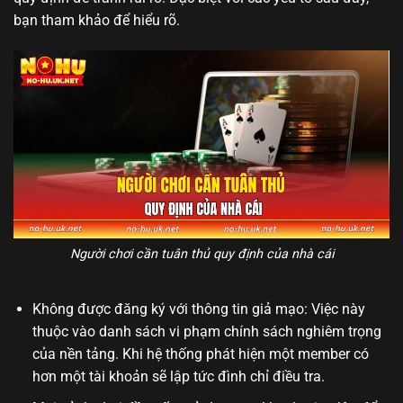
bạn tham khảo để hiểu rõ.
Người chơi cần tuân thủ quy định của nhà cái
Không được đăng ký với thông tin giả mạo: Việc này
thuộc vào danh sách vi phạm chính sách nghiêm trọng
của nền tảng. Khi hệ thống phát hiện một member có
hơn một tài khoản sẽ lập tức đình chỉ điều tra.