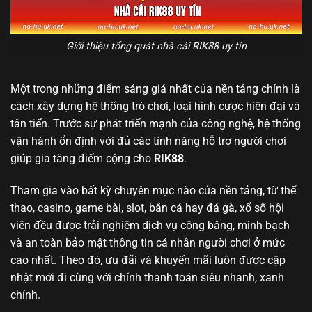
Giới thiệu tổng quát nhà cái RIK88 uy tín
Một trong những điểm sáng giá nhất của nền tảng chính là
cách xây dựng hệ thống trò chơi, loại hình cược hiện đại và
tân tiến. Trước sự phát triển mạnh của công nghệ, hệ thống
vận hành ổn định với đủ các tính năng hỗ trợ người chơi
giúp gia tăng điểm cộng cho
RIK88
.
Tham gia vào bất kỳ chuyên mục nào của nền tảng, từ thể
thao, casino, game bài, slot, bắn cá hay đá gà, xổ số hội
viên đều được trải nghiệm dịch vụ công bằng, minh bạch
và an toàn bảo mật thông tin cá nhân người chơi ở mức
cao nhất. Theo đó, ưu đãi và khuyến mãi luôn được cập
nhật mới đi cùng với chính thanh toán siêu nhanh, xanh
chính.