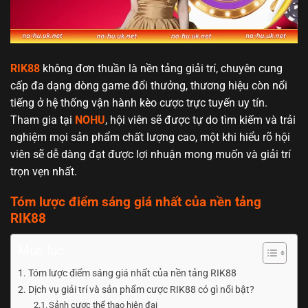
RIK88
không đơn thuần là nền tảng giải trí, chuyên cung
cấp đa dạng dòng game đổi thưởng, thương hiệu còn nổi
tiếng ở hệ thống vận hành kèo cược trực tuyến uy tín.
Tham gia tại
NOHU
, hội viên sẽ được tự do tìm kiếm và trải
nghiệm mọi sản phẩm chất lượng cao, một khi hiểu rõ hội
viên sẽ dễ dàng đạt được lợi nhuận mong muốn và giải trí
trọn vẹn nhất.
Tóm lược điểm sáng giá nhất của nền tảng
RIK88
Mục lục
Tóm lược điểm sáng giá nhất của nền tảng RIK88
Dịch vụ giải trí và sản phẩm cược RIK88 có gì nổi bật?
Sảnh cược thể thao hiện đại