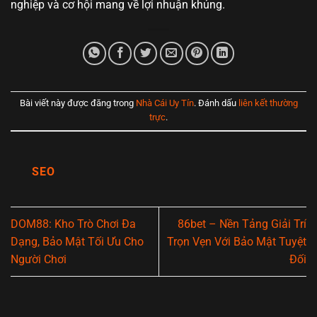
nghiệp và cơ hội mang về lợi nhuận khủng.
Bài viết này được đăng trong
Nhà Cái Uy Tín
. Đánh dấu
liên kết thường
trực
.
SEO
DOM88: Kho Trò Chơi Đa
86bet – Nền Tảng Giải Trí
Dạng, Bảo Mật Tối Ưu Cho
Trọn Vẹn Với Bảo Mật Tuyệt
Người Chơi
Đối