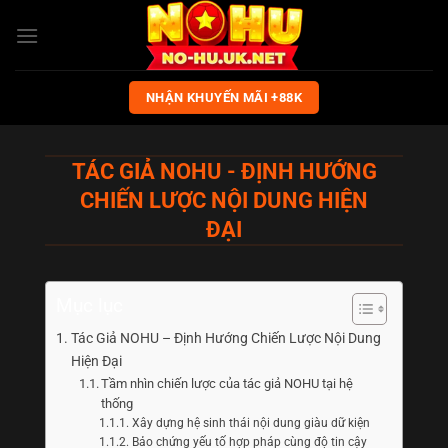
Bỏ
qua
nội
dung
NHẬN KHUYẾN MÃI +88K
TÁC GIẢ NOHU - ĐỊNH HƯỚNG
CHIẾN LƯỢC NỘI DUNG HIỆN
ĐẠI
Mục lục
Tác Giả NOHU – Định Hướng Chiến Lược Nội Dung
Hiện Đại
Tầm nhìn chiến lược của tác giả NOHU tại hệ
thống
Xây dựng hệ sinh thái nội dung giàu dữ kiện
Bảo chứng yếu tố hợp pháp cùng độ tin cậy