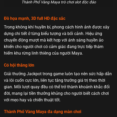
Thành Phố Vàng Maya trò chơi slot độc đáo
Đồ họa mạnh, 3D full HD đặc sắc
Trong không khí huyền bí, phong cách hình ảnh được xây
dựng chi tiết ở từng biểu tượng và bối cảnh. Hiệu ứng
chuyển động mượt mà kết hợp với ánh sáng huyền ảo
khiến cho người chơi có cảm giác đang trực tiếp thám
hiểm khu rừng linh thiêng của người Maya.
Có hội thắng lớn
Giải thưởng Jackpot trong game luôn tạo nên sức hấp dẫn
và lôi cuốn cực lớn, liên tục tăng trưởng giá trị theo thời
gian. Mỗi lượt quay đều có thể trở thành khoảnh khắc đổi
đời, mang lại tiền thưởng khủng cho người biết cách chơi
với mẹo hay và chiến thuật tốt.
Thành Phố Vàng Maya đa dạng màn chơi