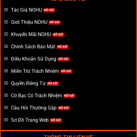
Tác Giả NOHU
Giới Thiệu NOHU
Khuyến Mãi NOHU
Chính Sách Bảo Mật
Điều Khoản Sử Dụng
Miễn Trừ Trách Nhiệm
Quyền Riêng Tư
Cờ Bạc Có Trách Nhiệm
Câu Hỏi Thường Gặp
Sơ Đồ Trang Web