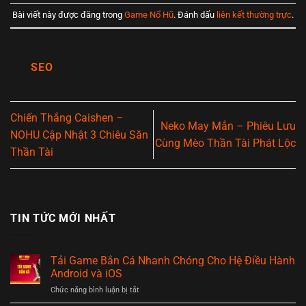
Bài viết này được đăng trong
Game Nổ Hũ
. Đánh dấu
liên kết thường trực
.
SEO
Chiến Thắng Caishen –
Neko May Mắn – Phiêu Lưu
NOHU Cập Nhật 3 Chiêu Săn
Cùng Mèo Thần Tài Phát Lộc
Thần Tài
TIN TỨC MỚI NHẤT
Tải Game Bắn Cá Nhanh Chóng Cho Hệ Điều Hành
Android và iOS
Chức năng bình luận bị tắt
ở
Tải