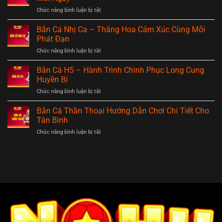
Full
Tỷ
Chức năng bình luận bị tắt
ở
Tiền
Lệ
Bắn
–
Săn
Cá
Bắn Cá Nhị Ca – Thăng Hoa Cảm Xúc Cùng Mỗi
7
Thưởng
Kỳ
Cách
Phát Đạn
Hiệu
Lân
Được
Quả
Chức năng bình luận bị tắt
ở
–
Nhiều
Bắn
Săn
Người
Cá
Bắn Cá H5 – Hành Trình Chinh Phục Long Cung
Thưởng
Lựa
Nhị
Khủng,
Huyền Bí
Chọn
Ca
Trúng
Chức năng bình luận bị tắt
ở
–
Lớn
Bắn
Thăng
Mỗi
Cá
Bắn Cá Thần Thoại Hướng Dẫn Chơi Chi Tiết Cho
Hoa
Ngày
H5
Cảm
Tân Binh
–
Xúc
Chức năng bình luận bị tắt
ở
Hành
Cùng
Bắn
Trình
Mỗi
Cá
Chinh
Phát
Thần
Phục
Đạn
Thoại
Long
Hướng
Cung
Dẫn
Huyền
Chơi
Bí
Chi
Tiết
Cho