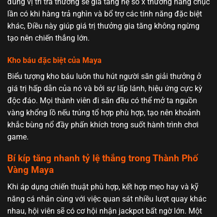
đúng vị trí trả thưởng sẽ gia tăng hệ số x thưởng hàng chục
lần có khi hàng trả nghìn và bổ trợ các tính năng đặc biệt
khác, Điều này giúp giá trị thưởng gia tăng không ngừng
tạo nên chiến thắng lớn.
Kho báu đặc biệt của Maya
Biểu tượng kho báu luôn thu hút người săn giải thưởng ở
giá trị hấp dẫn của nó và bởi sự lấp lánh, hiệu ứng cực kỳ
độc đáo. Mọi thành viên đi săn đều có thể mở ta nguồn
vàng khổng lồ nếu trúng tổ hợp phù hợp, tạo nên khoảnh
khắc bùng nổ đầy phấn khích trong suốt hành trình chơi
game.
Bí kíp tăng nhanh tỷ lệ thắng trong Thành Phố
Vàng Maya
Khi áp dụng chiến thuật phù hợp, kết hợp mẹo hay và kỹ
năng cá nhân cùng với việc quan sát nhiều lượt quay khác
nhau, hội viên sẽ có cơ hội nhận jackpot bất ngờ lớn. Một