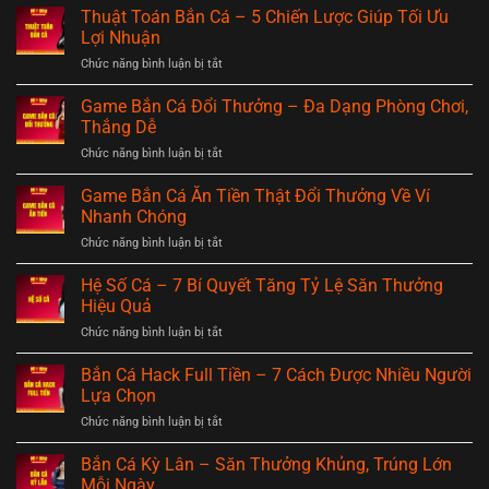
Game
Thuật Toán Bắn Cá – 5 Chiến Lược Giúp Tối Ưu
Bắn
Lợi Nhuận
Cá
Chức năng bình luận bị tắt
ở
Nhanh
Thuật
Chóng
Toán
Game Bắn Cá Đổi Thưởng – Đa Dạng Phòng Chơi,
Cho
Bắn
Hệ
Thắng Dễ
Cá
Điều
Chức năng bình luận bị tắt
ở
–
Hành
Game
5
Android
Bắn
Game Bắn Cá Ăn Tiền Thật Đổi Thưởng Về Ví
Chiến
và
Cá
Lược
Nhanh Chóng
iOS
Đổi
Giúp
Chức năng bình luận bị tắt
ở
Thưởng
Tối
Game
–
Ưu
Bắn
Hệ Số Cá – 7 Bí Quyết Tăng Tỷ Lệ Săn Thưởng
Đa
Lợi
Cá
Dạng
Hiệu Quả
Nhuận
Ăn
Phòng
Chức năng bình luận bị tắt
ở
Tiền
Chơi,
Hệ
Thật
Thắng
Số
Bắn Cá Hack Full Tiền – 7 Cách Được Nhiều Người
Đổi
Dễ
Cá
Thưởng
Lựa Chọn
–
Về
Chức năng bình luận bị tắt
ở
7
Ví
Bắn
Bí
Nhanh
Cá
Bắn Cá Kỳ Lân – Săn Thưởng Khủng, Trúng Lớn
Quyết
Chóng
Hack
Tăng
Mỗi Ngày