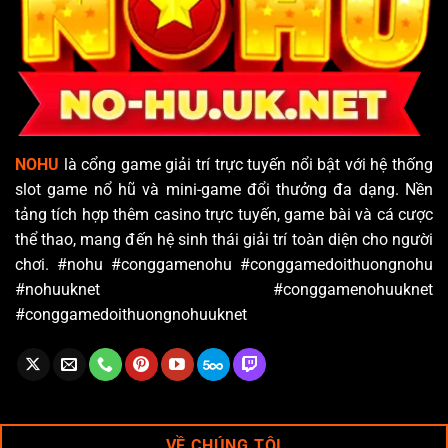
Tân
Binh
NOHU
là cổng game giải trí trực tuyến nổi bật với hệ thống
slot game nổ hũ và mini-game đổi thưởng đa dạng. Nền
tảng tích hợp thêm casino trực tuyến, game bài và cá cược
thể thao, mang đến hệ sinh thái giải trí toàn diện cho người
chơi. #nohu #conggamenohu #conggamedoithuongnohu
#nohuuknet #conggamenohuuknet
#conggamedoithuongnohuuknet
VỀ CHÚNG TÔI